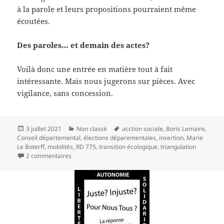
à la parole et leurs propositions pourraient même
écoutées.
Des paroles… et demain des actes?
Voilà donc une entrée en matière tout à fait
intéressante. Mais nous jugerons sur pièces. Avec
vigilance, sans concession.
Publié
Catégories
Mots-
3 juillet 2021
Non classé
acction sociale
,
Boris Lemaire
,
le
clés
Conseil départemental
,
élections déparementales
,
insertion
,
Marie
Le Boterff
,
mobilités
,
RD 775
,
transition écologique
,
triangulation
sur Changement d’ère, changement d’air au départem
2 commentaires