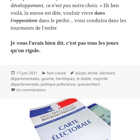
développement, ce n’est pas notre choix. »
Eh ben
voilà, la messe est dite, vouloir vivre
dans
l’opposition
dans le péché… vous conduira dans les
tourments de l’enfer.
Je vous l’avais bien dit, c’est pas tous les jours
qu’on rigole.
Publié
Catégories
Mots-
17 juin 2021
Non classé
bûcjer
,
droite
,
élections
le
clés
déparementales
,
gauche
,
hérétiques
,
le diable
,
majorité
départementale
,
potilique polticienne
,
questembert
sur C’est pas tous les jours qu’on rigole, parole
Un commentaire