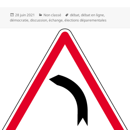
Publié
Catégories
Mots-
28 juin 2021
Non classé
débat
,
débat en ligne
,
le
clés
démocratie
,
discussion
,
échange
,
élections déparementales