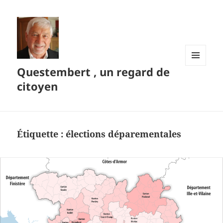
Questembert , un regard de
MENU
ET
citoyen
WIDGETS
Étiquette :
élections déparementales