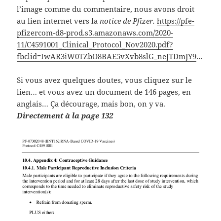
l’image comme du commentaire, nous avons droit
au lien internet vers la
notice de Pfizer.
https://pfe-
pfizercom-d8-prod.s3.amazonaws.com/2020-
11/C4591001_Clinical_Protocol_Nov2020.pdf?
fbclid=IwAR3iW0TZbO8BAE5vXvb8slG_neJTDmJY9
…
Si vous avez quelques doutes, vous cliquez sur le
lien… et vous avez un document de 146 pages, en
anglais… Ça décourage, mais bon, on y va.
Directement à la page 132