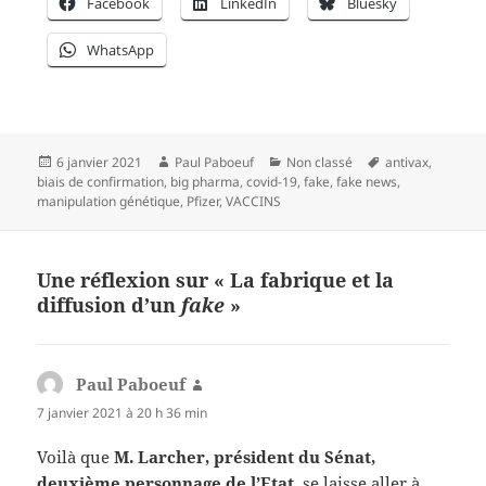
Facebook
LinkedIn
Bluesky
WhatsApp
Publié
Auteur
Catégories
Mots-
6 janvier 2021
Paul Paboeuf
Non classé
antivax
,
le
clés
biais de confirmation
,
big pharma
,
covid-19
,
fake
,
fake news
,
manipulation génétique
,
Pfizer
,
VACCINS
Une réflexion sur « La fabrique et la
diffusion d’un
fake
»
Paul Paboeuf
dit :
7 janvier 2021 à 20 h 36 min
Voilà que
M. Larcher, président du Sénat,
deuxième personnage de l’Etat,
se laisse aller à