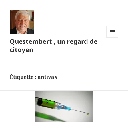
Questembert , un regard de
MENU
ET
citoyen
WIDGETS
Étiquette :
antivax