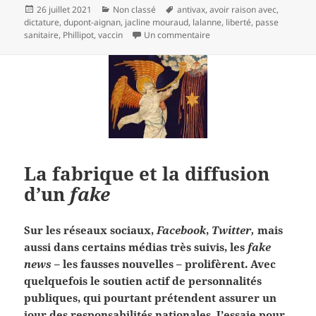
Publié
Catégories
Mots-
26 juillet 2021
Non classé
antivax
,
avoir raison avec
,
le
clés
dictature
,
dupont-aignan
,
jacline mouraud
,
lalanne
,
liberté
,
passe
sur Avoir raison avec…
sanitaire
,
Phillipot
,
vaccin
Un commentaire
La fabrique et la diffusion
d’un
fake
Sur les réseaux sociaux,
Facebook
,
Twitter,
mais
aussi dans certains médias très suivis, les
fake
news
– les fausses nouvelles – prolifèrent. Avec
quelquefois le soutien actif de personnalités
publiques, qui pourtant prétendent assurer un
jour des responsabilités nationales. J’essaie pour