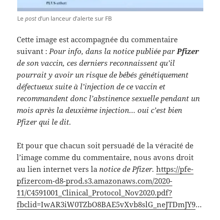
Le
post
d’un lanceur d’alerte sur FB
Cette image est accompagnée du commentaire
suivant :
Pour info, dans la notice publiée par
Pfizer
de son vaccin, ces derniers reconnaissent qu’il
pourrait y avoir un risque de bébés génétiquement
défectueux suite à l’injection de ce vaccin et
recommandent donc l’abstinence sexuelle pendant un
mois après la deuxième injection… oui c’est bien
Pfizer qui le dit.
Et pour que chacun soit persuadé de la véracité de
l’image comme du commentaire, nous avons droit
au lien internet vers la
notice de Pfizer.
https://pfe-
pfizercom-d8-prod.s3.amazonaws.com/2020-
11/C4591001_Clinical_Protocol_Nov2020.pdf?
fbclid=IwAR3iW0TZbO8BAE5vXvb8slG_neJTDmJY9
…