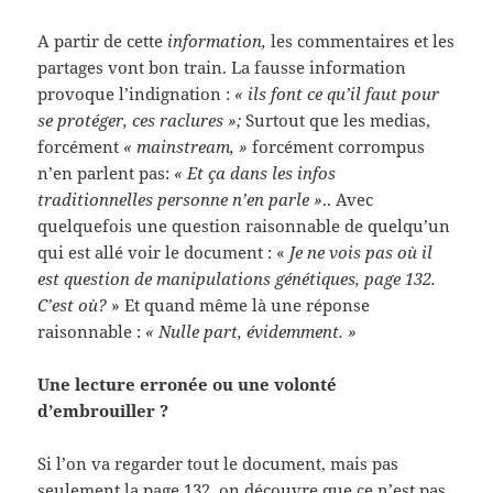
A partir de cette
information,
les commentaires et les
partages vont bon train. La fausse information
provoque l’indignation :
« ils font ce qu’il faut pour
se protéger, ces raclures »;
Surtout que les medias,
forcément
« mainstream, »
forcément corrompus
n’en parlent pas:
« Et ça dans les infos
traditionnelles personne n’en parle »
.. Avec
quelquefois une question raisonnable de quelqu’un
qui est allé voir le document : «
Je ne vois pas où il
est question de manipulations génétiques, page 132.
C’est où?
» Et quand même là une réponse
raisonnable :
« Nulle part, évidemment. »
Une lecture erronée ou une volonté
d’embrouiller ?
Si l’on va regarder tout le document, mais pas
seulement la page 132, on découvre que ce n’est pas