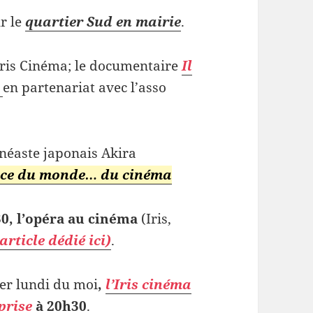
r le
quartier Sud en mairie
.
Iris Cinéma; le documentaire
Il
»
en partenariat avec l’asso
néaste japonais Akira
face du monde… du cinéma
30, l’opéra au cinéma
(Iris,
rticle dédié ici)
.
r lundi du moi
,
l’Iris cinéma
prise
à 20h30
.