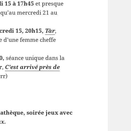
i 15 à 17h45
et presque
usqu’au mercredi 21 au
credi 15, 20h15,
Tàr
,
nte d’une femme cheffe
0,
séance unique dans la
r
,
C’est arrivé près de
rr)
iathèque,
soirée jeux avec
ux
.