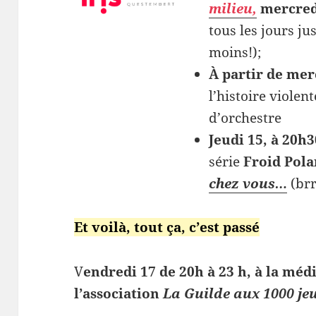
milieu,
mercred
tous les jours j
moins!);
À partir de mer
l’histoire viole
d’orchestre
Jeudi 15, à 20h3
série
Froid Pola
chez vous…
(brr
Et voilà, tout ça, c’est passé
V
endredi 17 de 20h à 23 h,
à la méd
l’association
La Guilde aux 1000 je