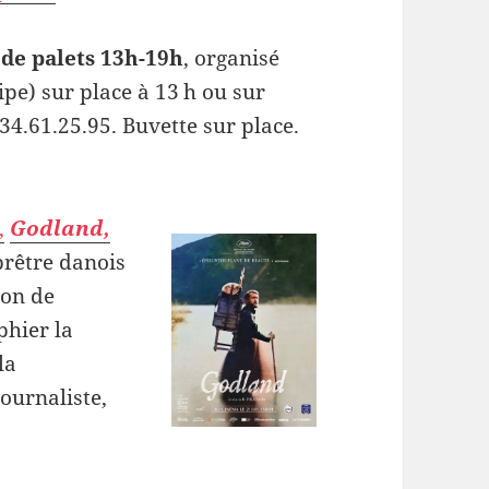
 de palets 13h-19h
, organisé
ipe) sur place à 13 h ou sur
.61.25.95. Buvette sur place.
,
Godland,
 prêtre danois
ion de
phier la
la
journaliste,