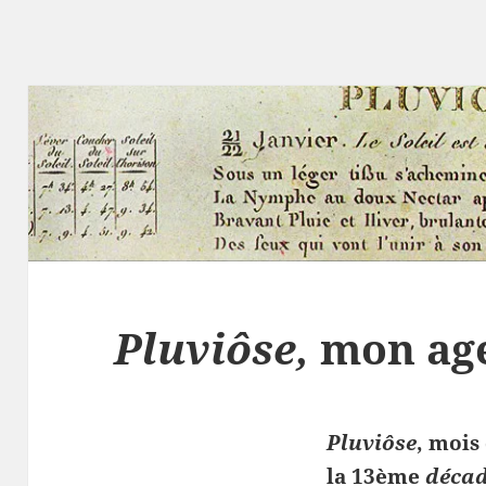
Pluviôse,
mon age
Pluviôse
, mois 
la 13ème
déca