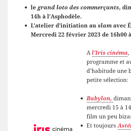
le
grand loto des commerçants
, di
14h à l’Asphodèle.
L’atelier d’initiation au
slam
avec É
Mercredi 22 février 2023 de 16h00 
A
l’Iris cinéma
,
programme et a
d’habitude une
petite sélection:
Babylon,
dimanc
mercredi 15 à 14
film un peu bizar
Et toujours
Asté