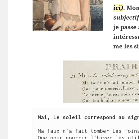
ici)
. Mo
subjecti
je passe
intéress
me les s
Mai, Le soleil correspond au sig
Ma faux n'a fait tomber les foin
Que pour nourrir l'hiver les uti