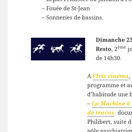
– Fouée de St-Jean
– Sonneries de bassins.
Dimanche 23
ème
Resto
, 2
jo
de 14h30.
A
l’Iris cinéma
,
programme et a
d’habitude une 
–
La Machine à é
de tracas
,
docum
Philibert, suite 
pôle psychiatriq