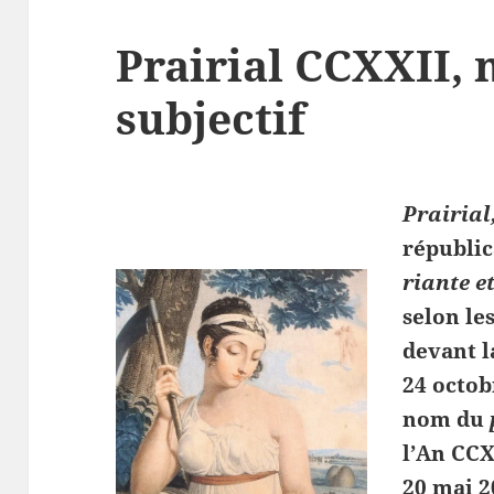
Prairial CCXXII,
subjectif
Prairial
républi
riante e
selon le
devant l
24 octob
nom du
l’An CCX
20 mai 