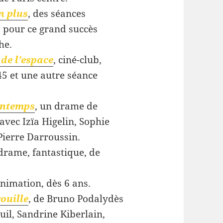
en plus
, des séances
 pour ce grand succès
he.
de l’espace
, ciné-club,
5 et une autre séance
rintemps
, un drame de
avec Izïa Higelin, Sophie
Pierre Darroussin.
 drame, fantastique, de
.
animation, dès 6 ans.
ouille
, de Bruno Podalydès
uil, Sandrine Kiberlain,