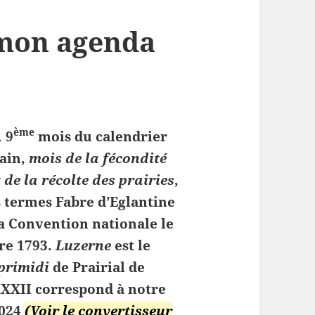
 mon agenda
ème
,
9
mois du calendrier
cain,
mois de la fécondité
t de la récolte des prairies
,
s termes Fabre d’Eglantine
a Convention nationale le
re 1793.
Luzerne
est le
primidi
de Prairial de
XXII correspond à notre
2024
(Voir le convertisseur