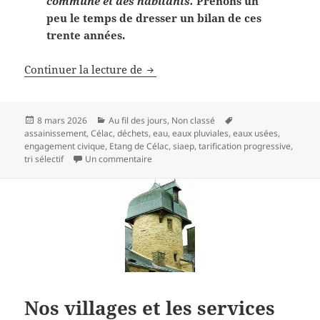
commune et des habitants.
Prenons un
peu le temps de dresser un bilan de ces
trente années.
Jacky Chauvin, 4 mandats au serv
Continuer la lecture de
Publié
Catégories
Mots-
8 mars 2026
Au fil des jours
,
Non classé
le
clés
assainissement
,
Célac
,
déchets
,
eau
,
eaux pluviales
,
eaux usées
,
engagement civique
,
Etang de Célac
,
siaep
,
tarification progressive
,
sur Jacky Chauvin, 4 mandats au service 
tri sélectif
Un commentaire
Nos villages et les services