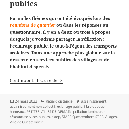
publics
Parmi les thèmes qui ont été évoqués lors des
réunions de quartier
ou dans les réponses au
questionnaire, il y en a deux ou trois à propos
desquels je voudrais partager la réflexion :
l’éclairage public, le tout-à-l’égout, les transports
scolaires. Dans une approche plus globale sur la
desserte en services publics des villages et de
l’habitat dispersé.
Nos villages et les services publics
Continuer la lecture de
Publié
Catégories
Mots-
24 mars 2022
Regard distancié
assainissement
,
le
clés
assainissement non-collectif
,
éclairage public
,
fibre optique
,
hameaux
,
PETITES VILLES DE DEMAIN
,
pollution lumineuse
,
réseaux
,
services publics
,
siaep
,
SIAEP Questembert
,
STEP
,
Villages
,
Ville de Questembert