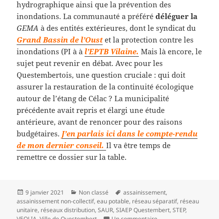
hydrographique ainsi que la prévention des
inondations. La communauté a préféré
déléguer la
GEMA
à des entités extérieures, dont le syndicat du
Grand Bassin de l’Oust
et la protection contre les
inondations (PI à à
l’EPTB Vilaine.
Mais là encore, le
sujet peut revenir en débat. Avec pour les
Questembertois, une question cruciale : qui doit
assurer la restauration de la continuité écologique
autour de l’étang de Célac ? La municipalité
précédente avait repris et élargi une étude
antérieure, avant de renoncer pour des raisons
budgétaires.
J’en parlais ici dans le compte-rendu
de mon dernier conseil.
Il va être temps de
remettre ce dossier sur la table.
Publié
Catégories
Mots-
9 janvier 2021
Non classé
assainissement
,
le
clés
assainissement non-collectif
,
eau potable
,
réseau séparatif
,
réseau
unitaire
,
réseaux distribution
,
SAUR
,
SIAEP Questembert
,
STEP
,
sur Le syndicat d’eau e
VEOLIA
,
Ville de Questembert
Un commentaire