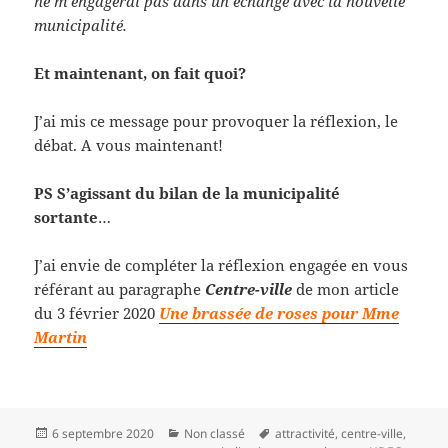
ne m’engagerai pas dans un échange avec la nouvelle
municipalité.
Et maintenant, on fait quoi?
J’ai mis ce message pour provoquer la réflexion, le
débat. A vous maintenant!
PS S’agissant du bilan de la municipalité
sortante
…
J’ai envie de compléter la réflexion engagée en vous
référant au paragraphe
Centre-ville
de mon article
du 3 février 2020
Une brassée de roses pour Mme
Martin
Publié
Catégories
Mots-
6 septembre 2020
Non classé
attractivité
,
centre-ville
,