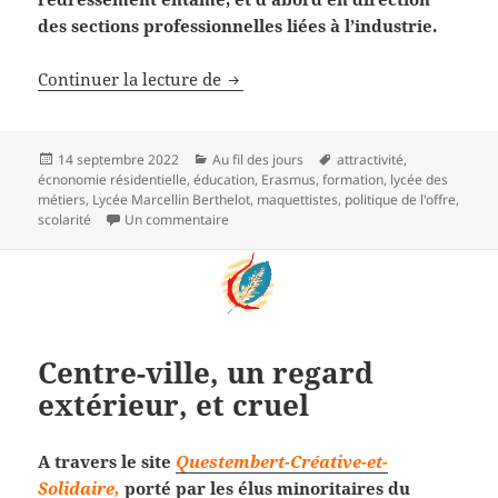
des sections professionnelles liées à l’industrie.
Un lycée dans son territoire
Continuer la lecture de
Publié
Catégories
Mots-
14 septembre 2022
Au fil des jours
attractivité
,
le
clés
écnonomie résidentielle
,
éducation
,
Erasmus
,
formation
,
lycée des
métiers
,
Lycée Marcellin Berthelot
,
maquettistes
,
politique de l'offre
,
sur Un lycée dans son territoire
scolarité
Un commentaire
Centre-ville, un regard
extérieur, et cruel
A travers le site
Questembert-Créative-et-
Solidaire,
porté par les élus minoritaires du