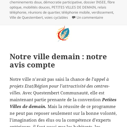
le
clés
cheminements doux
,
démocratie participative
,
dossier INSEE
,
fibre
optique
,
mobilités douces
,
PETITES VILLES DE DEMAIN
,
relais
téléphonie
,
réunions de quartier
,
téléphonie mobile
,
verdissement
,
sur Réunion de q
Ville de Questembert
,
voies cyclables
Un commentaire
Notre ville demain : notre
avis compte
Notre ville n’avait pas saisi la chance de
l’appel à
projets Etat/Région pour l’attractivité des centres-
villes.
Avec Questembert Communauté, elle est
maintenant partie prenante de la convention
Petites
Villes de demain.
Mais la réussite de ce programme
ne peut pas reposer seulement sur la bonne volonté,
l’imagination des élus ou la compétence d’experts
extérieurs, il faut aussi que les habitants, les