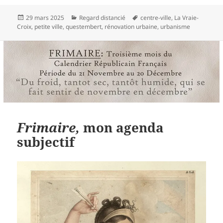
Publié
Catégories
Mots-
29 mars 2025
Regard distancié
centre-ville
,
La Vraie-
le
clés
Croix
,
petite ville
,
questembert
,
rénovation urbaine
,
urbanisme
Frimaire,
mon agenda
subjectif