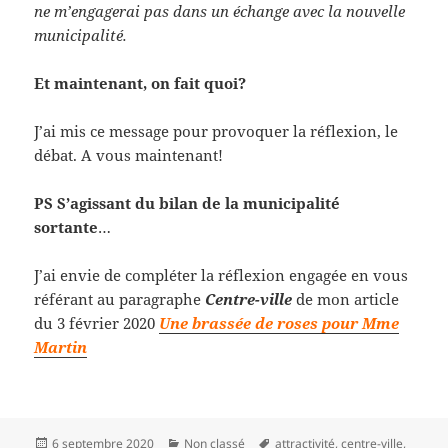
ne m’engagerai pas dans un échange avec la nouvelle
municipalité.
Et maintenant, on fait quoi?
J’ai mis ce message pour provoquer la réflexion, le
débat. A vous maintenant!
PS S’agissant du bilan de la municipalité
sortante
…
J’ai envie de compléter la réflexion engagée en vous
référant au paragraphe
Centre-ville
de mon article
du 3 février 2020
Une brassée de roses pour Mme
Martin
Publié
Catégories
Mots-
6 septembre 2020
Non classé
attractivité
,
centre-ville
,