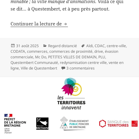
minable ; la ville manque d’animations.
Voilà ce qui
se dit… à Questembert, et à peu près partout.
Si on parlait de commerces ?
Continuer la lecture de
Publié
Catégories
Mots-
31 août 2025
Regard distancié
Aldi
,
CDAC
,
centre-ville
,
le
clés
CODATA
,
commerces
,
commerces de proximité
,
drive
,
évasion
commerciale
,
Mc Do
,
PETITES VILLES DE DEMAIN
,
PLU
,
Questembert Communauté
,
redynamisation centre ville
,
vente en
sur Si on parlait de comm
ligne
,
Ville de Questembert
3 commentaires