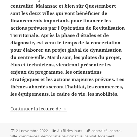
centralité. Malansac et bien sûr Questembert
sont les deux villes qui vont bénéficier de
financements importants pour financer les
actions prévues par l’Opération de Revitalisation
Territoriale. Après la phase d’études et de
diagnostic, est venu le temps de la concertation
pour élaborer un projet global de dynamisation
du centre-ville. Mardi soir, les pilotes du projet,
élus et techniciens, viendront présenter les
enjeux du programme, les orientations
stratégiques et les actions majeures prévues. Les
thèmes abordés seront l’habitat, les commerces,
les équipements, le cadre de vie, les mobilités.
Cœur de ville : réunion publique a
Continuer la lecture de
Publié
Catégories
Mots-
21 novembre 2022
Au fil des jours
centralité
,
centre-
le
clés
ville
,
commerces
,
démocratie participative
,
habitat
,
logement
,