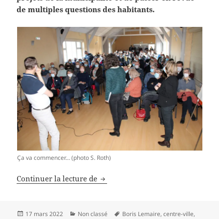
de multiples questions des habitants.
Ça va commencer… (photo S. Roth)
Réunion de quartier, j’y étais!
Continuer la lecture de
Publié
Catégories
Mots-
17 mars 2022
Non classé
Boris Lemaire
,
centre-ville
,