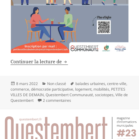
Notre ville demain : notre avis co
Continuer la lecture de
Publié
Catégories
Mots-
8 mars 2022
Non classé
balades urbaines
,
centre-ville
,
le
clés
commerce
,
démocratie participative
,
logement
,
mobilités
,
PETITES
VILLES DE DEMAIN
,
Questembert Communauté
,
sociotopes
,
Ville de
sur Notre ville demain : notre avis com
Questembert
2 commentaires