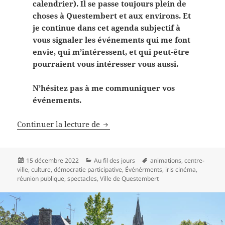
calendrier). Il se passe toujours plein de
choses à Questembert et aux environs. Et
je continue dans cet agenda subjectif à
vous signaler les événements qui me font
envie, qui m’intéressent, et qui peut-être
pourraient vous intéresser vous aussi.
N’hésitez pas à me communiquer vos
événements.
Frimaire,
mon agenda subjectif
Continuer la lecture de
Publié
Catégories
Mots-
15 décembre 2022
Au fil des jours
animations
,
centre-
le
clés
ville
,
culture
,
démocratie participative
,
Événérments
,
iris cinéma
,
réunion publique
,
spectacles
,
Ville de Questembert