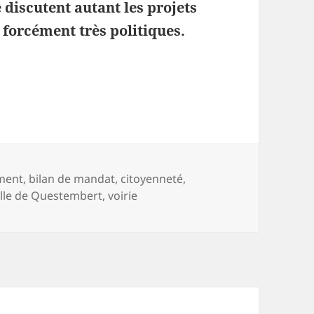
 discutent autant les projets
 forcément très politiques.
trimoine de la collectivité
ment
,
bilan de mandat
,
citoyenneté
,
ille de Questembert
,
voirie