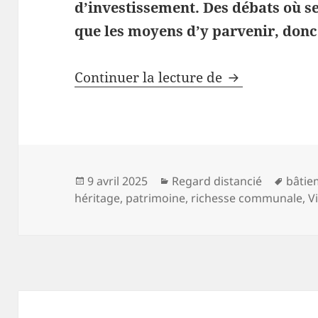
d’investissement. Des débats où se
que les moyens d’y parvenir, donc
Héritage et pa
Continuer la lecture de
Publié
Catégories
Mots-
9 avril 2025
Regard distancié
bâtie
le
clés
héritage
,
patrimoine
,
richesse communale
,
V