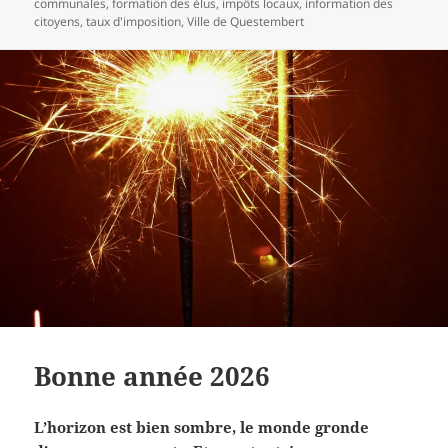
communales
,
formation des élus
,
impôts locaux
,
information des
citoyens
,
taux d'imposition
,
Ville de Questembert
Bonne année 2026
L’horizon est bien sombre, le monde gronde