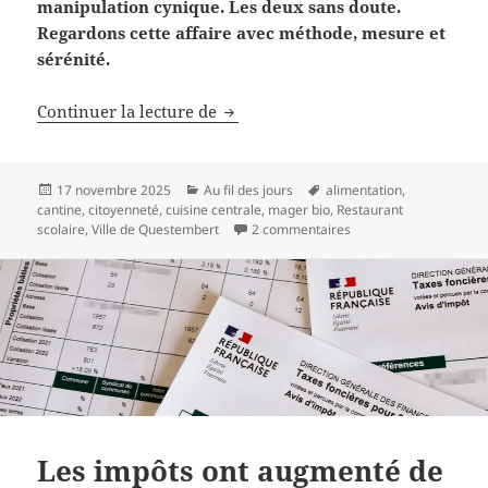
manipulation cynique. Les deux sans doute.
Regardons cette affaire avec méthode, mesure et
sérénité.
Nos enfants mangent bien à la can
Continuer la lecture de
Publié
Catégories
Mots-
17 novembre 2025
Au fil des jours
alimentation
,
le
clés
cantine
,
citoyenneté
,
cuisine centrale
,
mager bio
,
Restaurant
sur Nos enfants mangen
scolaire
,
Ville de Questembert
2 commentaires
Les impôts ont augmenté de