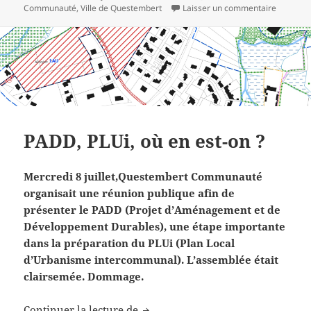
sur L’age
Communauté
,
Ville de Questembert
Laisser un commentaire
PADD, PLUi, où en est-on ?
Mercredi 8 juillet,Questembert Communauté
organisait une réunion publique afin de
présenter le PADD (Projet d’Aménagement et de
Développement Durables), une étape importante
dans la préparation du PLUi (Plan Local
d’Urbanisme intercommunal). L’assemblée était
clairsemée. Dommage.
PADD, PLUi, où en est-on ?
Continuer la lecture de