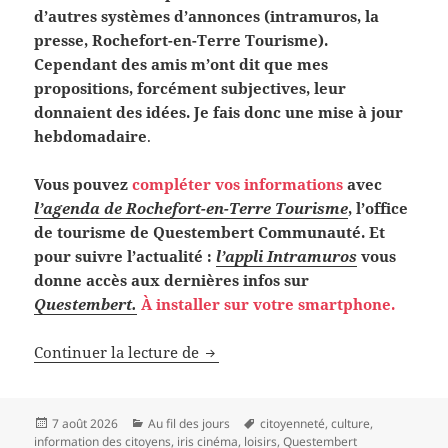
d’autres systèmes d’annonces (intramuros, la
presse, Rochefort-en-Terre Tourisme).
Cependant des amis m’ont dit que mes
propositions, forcément subjectives, leur
donnaient des idées. Je fais donc une mise à jour
hebdomadaire
.
Vous pouvez
compléter vos informations
avec
l’agenda de Rochefort-en-Terre Tourisme
, l’office
de tourisme de Questembert Communauté. Et
pour suivre l’actualité :
l’appli Intramuros
vous
donne accès aux dernières infos sur
Questembert.
À installer sur votre smartphone.
L’agenda subjectif de la semaine
Continuer la lecture de
Publié
Catégories
Mots-
7 août 2026
Au fil des jours
citoyenneté
,
culture
,
le
clés
information des citoyens
,
iris cinéma
,
loisirs
,
Questembert