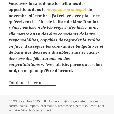
Vous avez lu sans doute les tribunes des
oppositions dans le
magazine municipal
de
novembre/décembre. J’ai relevé avec plaisir ce
qu’écrivent les élus de la liste de Mme Danilo :
«
Questembert a de l’énergie et des idées, mais
elle mérite aussi des élus conscients de leurs
responsabilités, capables de regarder la réalité
en face, d’accepter les contraintes budgétaires et
de bâtir des décisions durables, sans se cacher
derrière des félicitations ou des
congratulations ».
Avec plaisir, parce que, selon
moi, on ne peut qu’être d’accord.
Des élus responsables?
Continuer la lecture de
Publié
Catégories
Mots-
23 novembre 2025
Humeurs
citoyenneté
,
finances
le
clés
communales
,
impôts
,
information
,
promesse électorale
,
Restaurant
scolaire
,
Ville de Questembert