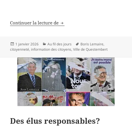
Bonne année 2026
Continuer la lecture de
Publié
Catégories
Mots-
1 janvier 2026
Au fil des jours
Boris Lemaire
,
le
clés
citoyenneté
,
information des citoyens
,
Ville de Questembert
Des élus responsables?