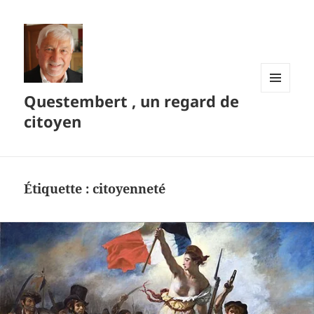
Questembert , un regard de
MENU
ET
citoyen
WIDGETS
Étiquette :
citoyenneté