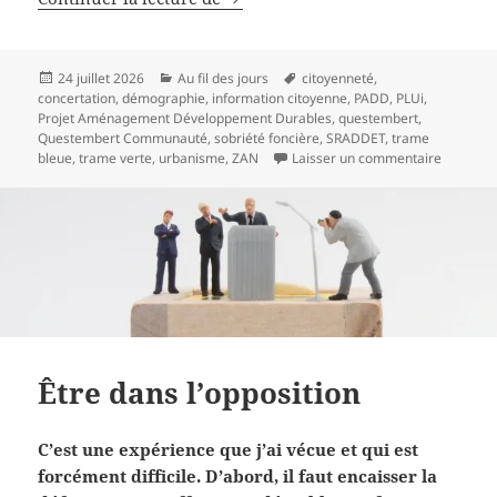
Publié
Catégories
Mots-
24 juillet 2026
Au fil des jours
citoyenneté
,
le
clés
concertation
,
démographie
,
information citoyenne
,
PADD
,
PLUi
,
Projet Aménagement Développement Durables
,
questembert
,
Questembert Communauté
,
sobriété foncière
,
SRADDET
,
trame
sur PADD,
bleue
,
trame verte
,
urbanisme
,
ZAN
Laisser un commentaire
Être dans l’opposition
C’est une expérience que j’ai vécue et qui est
forcément difficile. D’abord, il faut encaisser la