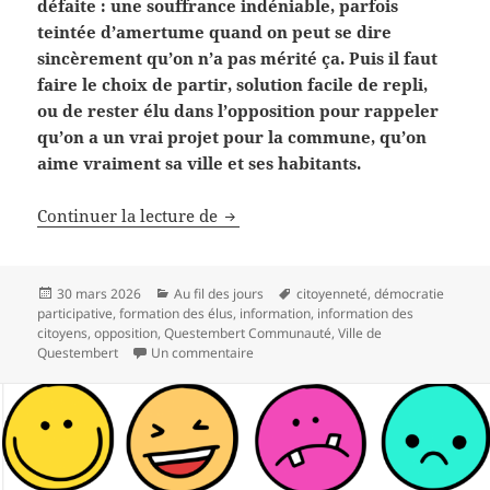
défaite : une souffrance indéniable, parfois
teintée d’amertume quand on peut se dire
sincèrement qu’on n’a pas mérité ça. Puis il faut
faire le choix de partir, solution facile de repli,
ou de rester élu dans l’opposition pour rappeler
qu’on a un vrai projet pour la commune, qu’on
aime vraiment sa ville et ses habitants.
Être dans l’opposition
Continuer la lecture de
Publié
Catégories
Mots-
30 mars 2026
Au fil des jours
citoyenneté
,
démocratie
le
clés
participative
,
formation des élus
,
information
,
information des
citoyens
,
opposition
,
Questembert Communauté
,
Ville de
sur Être dans l’opposition
Questembert
Un commentaire