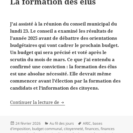
La formation des élus
J’ai assisté à la réunion du conseil municipal du
lundi 23. Le conseil a examiné les résultats de
l’année 2025 avant de débattre des orientations
budgétaires qui vont cadrer le prochain budget.
Un budget qui sera précisé et voté après le
scrutin du mois de mars. Ce que j’ai entendu a
confirmé une conviction : la formation des élus
est une absolue nécessité. Elle devrait même
commencer avant l’élection par la formation des
candidats et l’information des citoyens.
La formation des élus
Continuer la lecture de
Publié
Catégories
Mots-
24 février 2026
Au fil des jours
ARIC
,
bases
le
clés
d'imposition
,
budget communal
,
citoyenneté
,
finances
,
finances