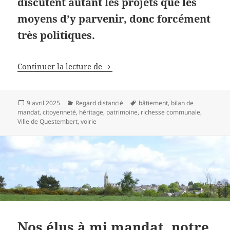
discutent autant les projets que les
moyens d’y parvenir, donc forcément
très politiques.
Héritage et patrimoine de la collec
Continuer la lecture de
Publié
Catégories
Mots-
9 avril 2025
Regard distancié
bâtiement
,
bilan de
le
clés
mandat
,
citoyenneté
,
héritage
,
patrimoine
,
richesse communale
,
Ville de Questembert
,
voirie
Nos élus à mi mandat, notre