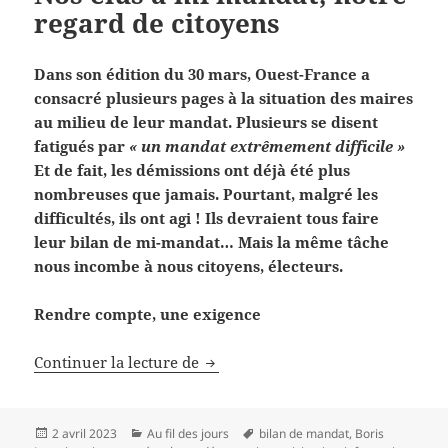
regard de citoyens
Dans son édition du 30 mars, Ouest-France a
consacré plusieurs pages à la situation des maires
au milieu de leur mandat. Plusieurs se disent
fatigués par
« un mandat extrêmement difficile »
Et de fait, les démissions ont déjà été plus
nombreuses que jamais. Pourtant, malgré les
difficultés, ils ont agi ! Ils devraient tous faire
leur bilan de mi-mandat… Mais la même tâche
nous incombe à nous citoyens, électeurs.
Rendre compte, une exigence
Nos élus à mi mandat, notre reg
Continuer la lecture de
Publié
Catégories
Mots-
2 avril 2023
Au fil des jours
bilan de mandat
,
Boris