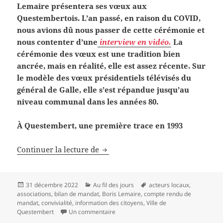
Lemaire présentera ses vœux aux
Questembertois. L’an passé, en raison du COVID,
nous avions dû nous passer de cette cérémonie et
nous contenter d’une
interview en vidéo.
La
cérémonie des vœux est une tradition bien
ancrée, mais en réalité, elle est assez récente. Sur
le modèle des vœux présidentiels télévisés du
général de Galle, elle s’est répandue jusqu’au
niveau communal dans les années 80.
À Questembert, une première trace en 1993
Les vœux du maire, à quoi ça sert
Continuer la lecture de
Publié
Catégories
Mots-
31 décembre 2022
Au fil des jours
acteurs locaux
,
le
clés
associations
,
bilan de mandat
,
Boris Lemaire
,
compte rendu de
mandat
,
convivialité
,
information des citoyens
,
Ville de
sur Les vœux du maire, à quoi ça sert?
Questembert
Un commentaire