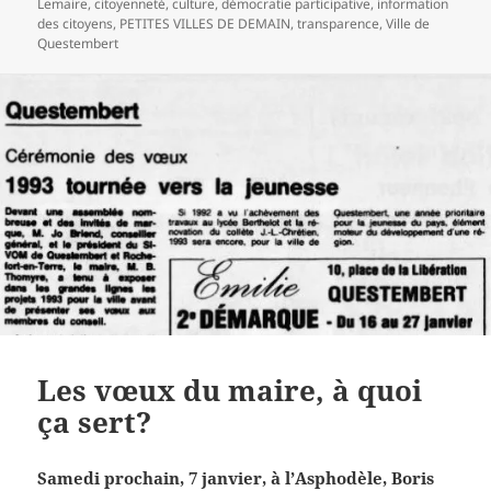
le
clés
Lemaire
,
citoyenneté
,
culture
,
démocratie participative
,
information
des citoyens
,
PETITES VILLES DE DEMAIN
,
transparence
,
Ville de
Questembert
Les vœux du maire, à quoi
ça sert?
Samedi prochain, 7 janvier, à l’Asphodèle, Boris