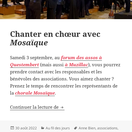
Chanter en chœur avec
Mosaïque
Samedi 3 septembre, au
forum des assos à
Questembert
(mais aussi
à Muzillac
), vous pourrez
prendre contact avec les responsables et les
bénévoles des associations. Vous aimez chanter ?
Prenez le temps de rencontrer les représentants de
la
chorale Mosaïque
.
Chanter en chœur avec
Mosaïque
Continuer la lecture de
Publié
Catégories
Mots-
30 août 2022
Au fil des jours
Anne Bien
,
associations
,