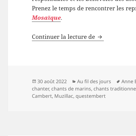
Prenez le temps de rencontrer les rep
Mosaïque
.
Chanter en c
Continuer la lecture de
Publié
Catégories
Mots-
30 août 2022
Au fil des jours
Anne 
le
clés
chanter
,
chants de marins
,
chants traditionne
Cambert
,
Muzillac
,
questembert