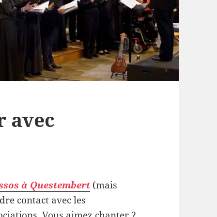
r avec
ssos à Questembert
(mais
dre contact avec les
ociations. Vous aimez chanter ?