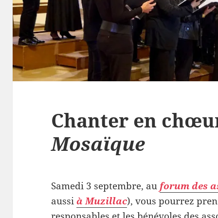
Chanter en chœu
Mosaïque
Samedi 3 septembre, au
forum des a
aussi
à Muzillac
), vous pourrez pren
responsables et les bénévoles des ass