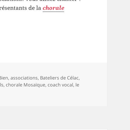
résentants de la
chorale
hœur avec
Mosaïque
Bien
,
associations
,
Bateliers de Célac
,
ls
,
chorale Mosaïque
,
coach vocal
,
le