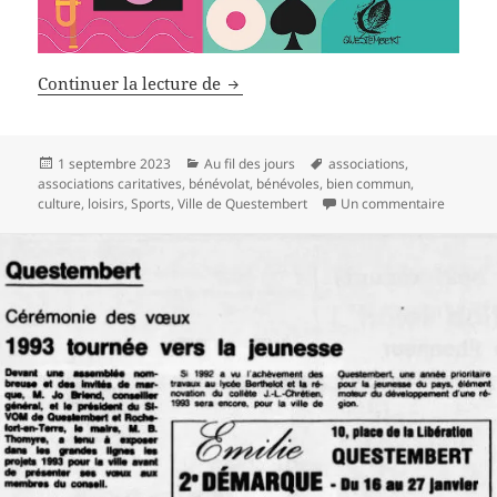
Associations, le cœur battant de no
Continuer la lecture de
Publié
Catégories
Mots-
1 septembre 2023
Au fil des jours
associations
,
le
clés
associations caritatives
,
bénévolat
,
bénévoles
,
bien commun
,
sur Asso
culture
,
loisirs
,
Sports
,
Ville de Questembert
Un commentaire