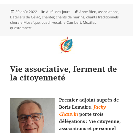
Publié
Catégories
Mots-
30 août 2022
Au fil des jours
Anne Bien
,
associations
,
le
clés
Bateliers de Célac
,
chanter
,
chants de marins
,
chants traditionnels
,
chorale Mosaïque
,
coach vocal
,
le Cambert
,
Muzillac
,
questembert
Vie associative, ferment de
la citoyenneté
Premier adjoint auprès de
Boris Lemaire,
Jacky
Chauvin
porte trois
délégations : Vie citoyenne,
associations et personnel