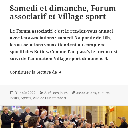
Samedi et dimanche, Forum
associatif et Village sport
Le Forum associatif, c’est le rendez-vous annuel
avec les associations : samedi 3 à partir de 10h,
les associations vous attendent au complexe
sportif des Buttes. Comme l’an passé, le forum est
suivi de l’animation Village sport dimanche 4
.
Samedi et dimanche, Forum associat
Continuer la lecture de
Publié
Catégories
Mots-
31 août 2022
Au fil des jours
associations
,
culture
,
le
clés
loisirs
,
Sports
,
Ville de Questembert