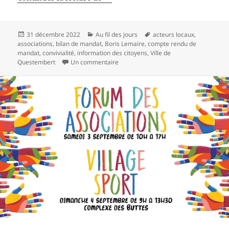
Publié
Catégories
Mots-
31 décembre 2022
Au fil des jours
acteurs locaux
,
le
clés
associations
,
bilan de mandat
,
Boris Lemaire
,
compte rendu de
mandat
,
convivialité
,
information des citoyens
,
Ville de
sur Les vœux du maire, à quoi ça sert?
Questembert
Un commentaire