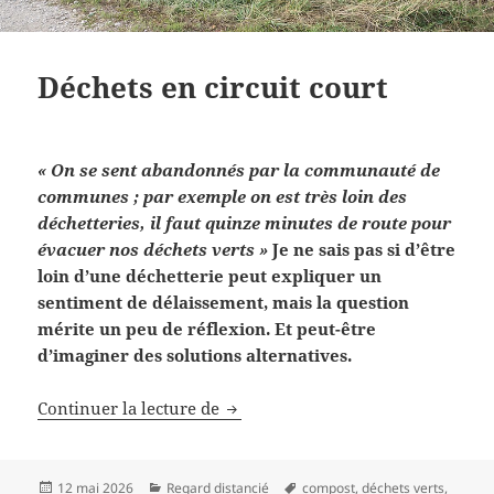
Déchets en circuit court
« On se sent abandonnés par la communauté de
communes ; par exemple on est très loin des
déchetteries, il faut quinze minutes de route pour
évacuer nos déchets verts »
Je ne sais pas si d’être
loin d’une déchetterie peut expliquer un
sentiment de délaissement, mais la question
mérite un peu de réflexion. Et peut-être
d’imaginer des solutions alternatives.
Déchets en circuit court
Continuer la lecture de
Publié
Catégories
Mots-
12 mai 2026
Regard distancié
compost
,
déchets verts
,