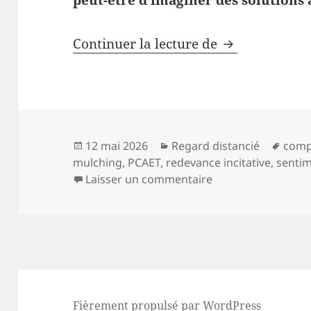
peut-être d’imaginer des solutions 
Déchets en cir
Continuer la lecture de
Publié
Catégories
Mots
12 mai 2026
Regard distancié
comp
le
clés
mulching
,
PCAET
,
redevance incitative
,
senti
sur Déchets en circ
Laisser un commentaire
Fièrement propulsé par WordPress