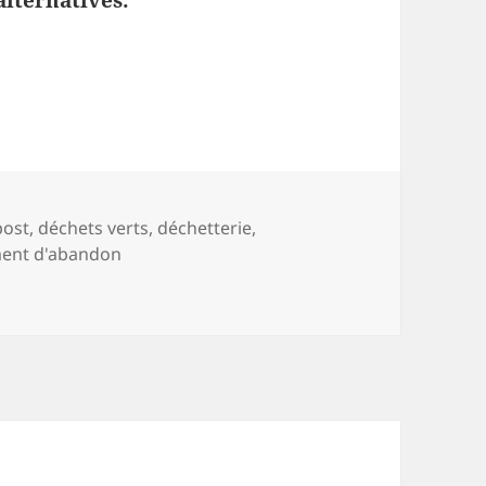
alternatives.
cuit court
-
ost
,
déchets verts
,
déchetterie
,
ment d'abandon
uit court