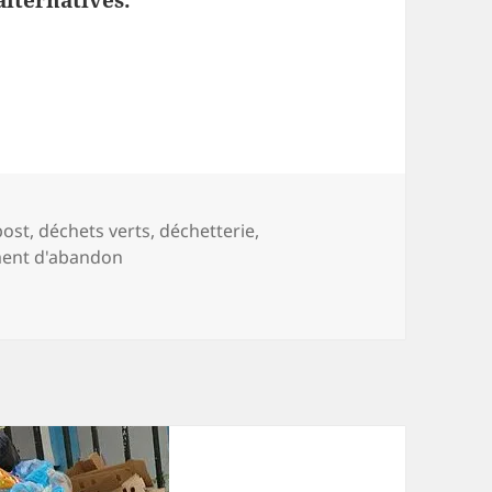
alternatives.
cuit court
-
ost
,
déchets verts
,
déchetterie
,
ment d'abandon
uit court