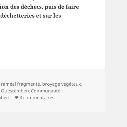
ion des déchets, puis de faire
 déchetteries et sur les
etteries, pétition
s-
s raméal fragmenté
,
broyage végétaux
,
,
Questembert Communauté
,
sur
Déchets, déchetteries, pétit
mbert
3 commentaires