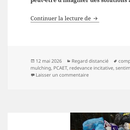
peut-être d’imaginer des solutions 
Déchets en cir
Continuer la lecture de
Publié
Catégories
Mots
12 mai 2026
Regard distancié
comp
le
clés
mulching
,
PCAET
,
redevance incitative
,
senti
sur Déchets en circ
Laisser un commentaire