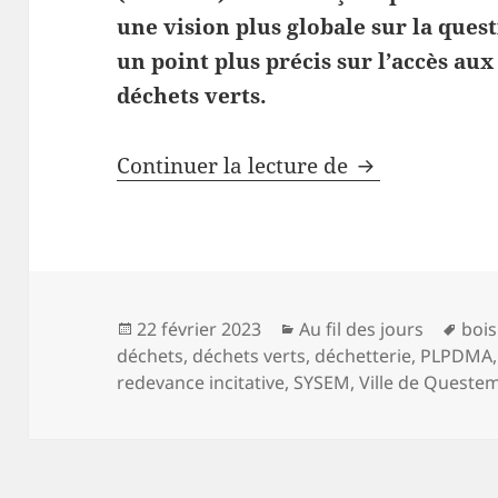
une vision plus globale sur la quest
un point plus précis sur l’accès aux
déchets verts.
Déchets, déch
Continuer la lecture de
Publié
Catégories
Mot
22 février 2023
Au fil des jours
boi
le
clés
déchets
,
déchets verts
,
déchetterie
,
PLPDMA
redevance incitative
,
SYSEM
,
Ville de Queste