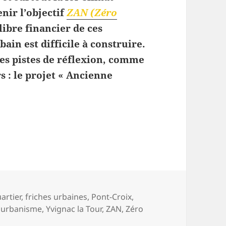
enir l’objectif
ZAN (Zéro
ilibre financier de ces
n est difficile à construire.
des pistes de réflexion, comme
s : le projet « Ancienne
nouvellement urbain
artier
,
friches urbaines
,
Pont-Croix
,
,
urbanisme
,
Yvignac la Tour
,
ZAN
,
Zéro
 Le coût du renouvellement urbain