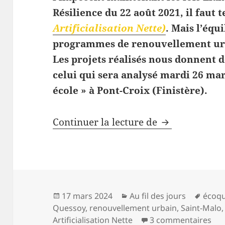
Résilience du 22 août 2021, il faut t
Artificialisation Nette)
. Mais l’équ
programmes de renouvellement urbai
Les projets réalisés nous donnent 
celui qui sera analysé mardi 26 mar
école » à Pont-Croix (Finistère).
Le coût du re
Continuer la lecture de
Publié
Catégories
Mots-
17 mars 2024
Au fil des jours
écoqu
le
clés
Quessoy
,
renouvellement urbain
,
Saint-Malo
sur
Artificialisation Nette
3 commentaires