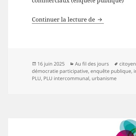
commerciaux (enquête publique)
Enquêtes publi
Continuer la lecture de
Publié
Catégories
Mots-
16 juin 2025
Au fil des jours
citoye
le
clés
démocratie participative
,
enquête publique
,
PLU
,
PLU intercommunal
,
urbanisme