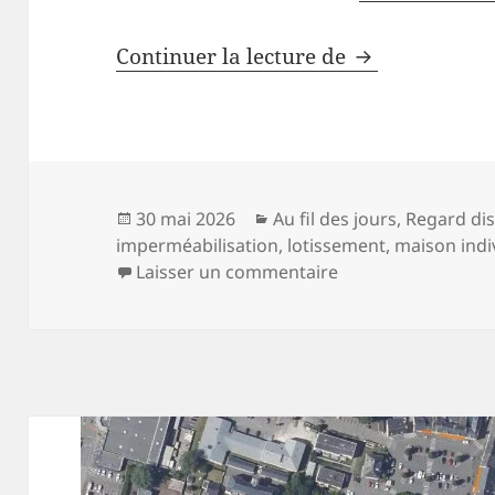
Imperméabilisa
Continuer la lecture de
Publié
Catégories
30 mai 2026
Au fil des jours
,
Regard dis
le
imperméabilisation
,
lotissement
,
maison indi
sur Imperméabilisat
Laisser un commentaire