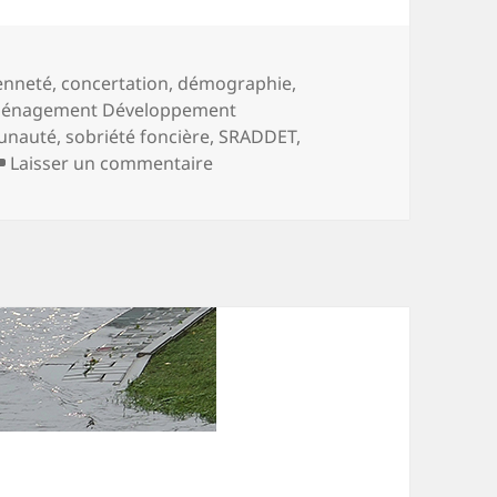
-
enneté
,
concertation
,
démographie
,
ménagement Développement
unauté
,
sobriété foncière
,
SRADDET
,
sur PADD, PLUi, où en est-on ?
Laisser un commentaire