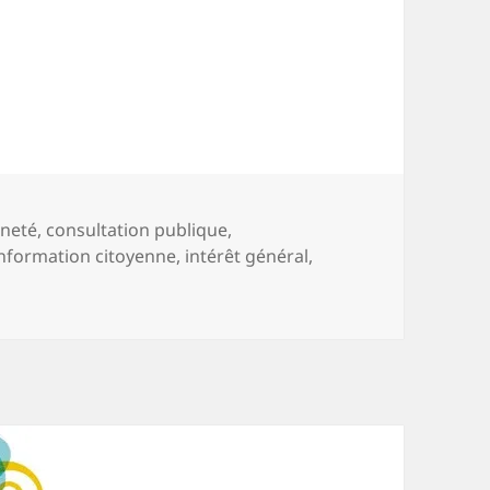
ques, participez!
nneté
,
consultation publique
,
information citoyenne
,
intérêt général
,