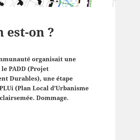
 est-on ?
ommunauté organisait une
 le PADD (Projet
t Durables), une étape
 PLUi (Plan Local d’Urbanisme
t clairsemée. Dommage.
 en est-on ?