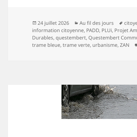
Publié
Catégories
Mots
24 juillet 2026
Au fil des jours
citoy
le
clés
information citoyenne
,
PADD
,
PLUi
,
Projet A
Durables
,
questembert
,
Questembert Comm
trame bleue
,
trame verte
,
urbanisme
,
ZAN