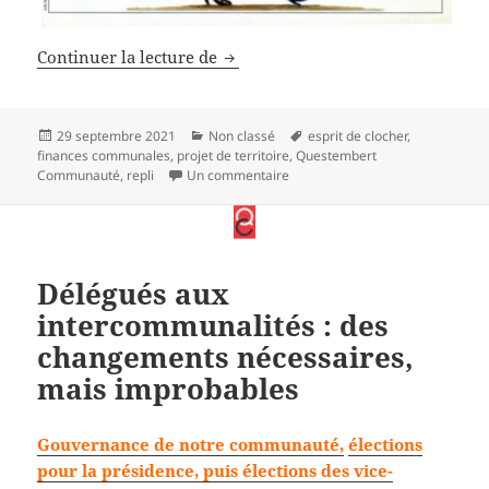
I want my money back
Continuer la lecture de
Publié
Catégories
Mots-
29 septembre 2021
Non classé
esprit de clocher
,
le
clés
finances communales
,
projet de territoire
,
Questembert
sur
I want my money back
Communauté
,
repli
Un commentaire
Délégués aux
intercommunalités : des
changements nécessaires,
mais improbables
Gouvernance de notre communauté,
élections
pour la présidence, puis élections des vice-