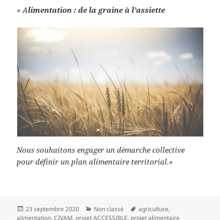
« A
limentation : de la graine à l’assiette
Nous souhaitons engager un démarche collective
pour définir un plan alimentaire territorial.
«
Publié
Catégories
Mots-
23 septembre 2020
Non classé
agriculture
,
le
clés
alimentation
,
CIVAM
,
projet ACCESSIBLE
,
projet alimentaire