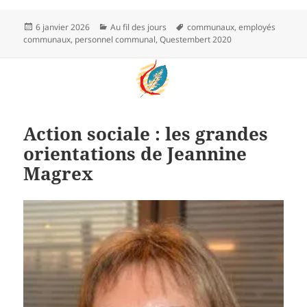
Publié
Catégories
Mots-
6 janvier 2026
Au fil des jours
communaux
,
employés
le
clés
communaux
,
personnel communal
,
Questembert 2020
Action sociale : les grandes
orientations de Jeannine
Magrex