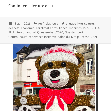
Parler de Questembert Communa
Continuer la lecture de
Publié
Catégories
Mots-
18 avril 2026
Au fil des jours
chèque livre
,
culture
,
le
clés
déchets
,
Économie
,
Loi climat et résiilience
,
mobilités
,
PCAET
,
PLU
,
PLU intercommunal
,
Questembert 2020
,
Questembert
Communauté
,
redevance incitative
,
salon du livre jeunesse
,
ZAN