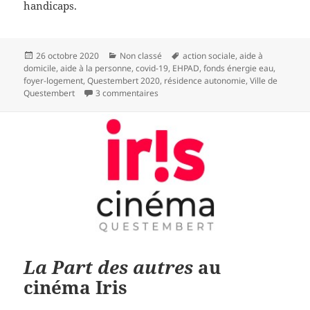
handicaps.
Publié
Catégories
Mots-
26 octobre 2020
Non classé
action sociale
,
aide à
le
clés
domicile
,
aide à la personne
,
covid-19
,
EHPAD
,
fonds énergie eau
,
foyer-logement
,
Questembert 2020
,
résidence autonomie
,
Ville de
sur Action sociale : les grandes orient
Questembert
3 commentaires
La Part des autres
au
cinéma Iris