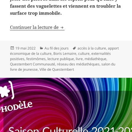
fassent des vaguelettes et viennent en troubler la
surface trop immobile.
Salon du livre de jeunesse, le ret
Continuer la lecture de
Publié
Catégories
Mots-
19 mai 2022
Au fil des jours
accès à la culture
,
apport
le
clés
économique de la culture
,
Boris Lemaire
,
culture
,
externalités
positives
,
festimômes
,
lecture publique
,
livre
,
médiathèque
,
Questembert Communauté
,
réseau des médiathèques
,
salon du
livre de jeunesse
,
Ville de Questembert