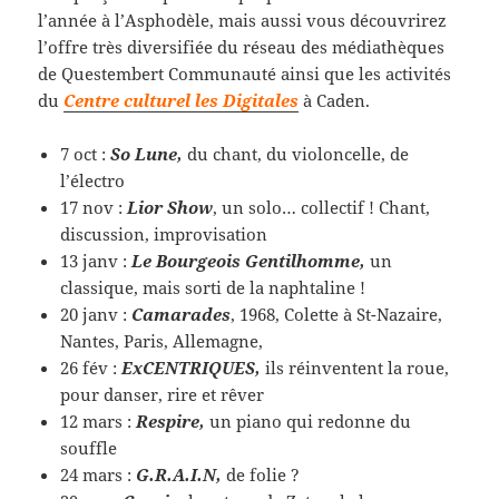
l’année à l’Asphodèle, mais aussi vous découvrirez
l’offre très diversifiée du réseau des médiathèques
de Questembert Communauté ainsi que les activités
du
Centre culturel les Digitales
à Caden.
7 oct :
So Lune,
du chant, du violoncelle, de
l’électro
17 nov :
Lior Show
, un solo… collectif ! Chant,
discussion, improvisation
13 janv :
Le Bourgeois Gentilhomme,
un
classique, mais sorti de la naphtaline !
20 janv :
Camarades
, 1968, Colette à St-Nazaire,
Nantes, Paris, Allemagne,
26 fév :
ExCENTRIQUES,
ils réinventent la roue,
pour danser, rire et rêver
12 mars :
Respire,
un piano qui redonne du
souffle
24 mars :
G.R.A.I.N,
de folie ?