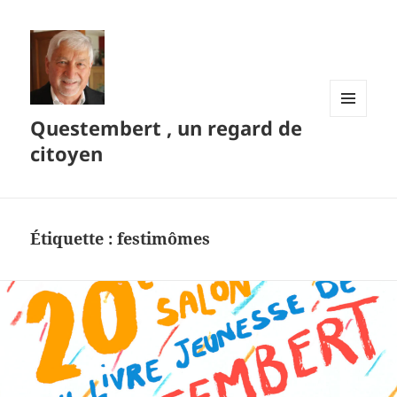
Questembert , un regard de
MENU
ET
citoyen
WIDGETS
Étiquette :
festimômes