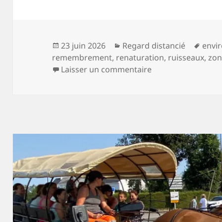
Publié
Catégories
Mots
23 juin 2026
Regard distancié
envi
le
clés
remembrement
,
renaturation
,
ruisseaux
,
zon
sur La fontaine au
Laisser un commentaire