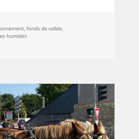
-
ronnement
,
fonds de vallée
,
es humides
 creux du vallon