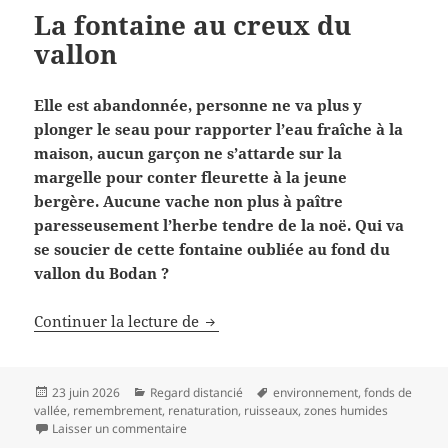
La fontaine au creux du
vallon
Elle est abandonnée, personne ne va plus y
plonger le seau pour rapporter l’eau fraîche à la
maison, aucun garçon ne s’attarde sur la
margelle pour conter fleurette à la jeune
bergère. Aucune vache non plus à paître
paresseusement l’herbe tendre de la noë. Qui va
se soucier de cette fontaine oubliée au fond du
vallon du Bodan ?
La fontaine au creux du vallon
Continuer la lecture de
Publié
Catégories
Mots-
23 juin 2026
Regard distancié
environnement
,
fonds de
le
clés
vallée
,
remembrement
,
renaturation
,
ruisseaux
,
zones humides
sur La fontaine au creux du vallon
Laisser un commentaire