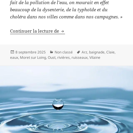
fait de la pollution de l’eau, on mourait en effet
beaucoup de la dysenterie, de la typhoïde et du
choléra dans nos villes comme dans nos campagnes. »
Ruisseaux, rivières, s’y baigner? (
Continuer la lecture de
Publié
Catégories
Mots-
8 septembre 2025
Non classé
Arz
,
baignade
,
Claie
,
le
clés
eaux
,
Moret sur Loing
,
Oust
,
rivières
,
ruisseaux
,
Vilaine