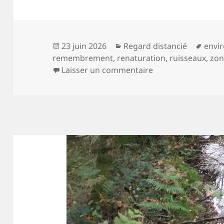
Publié
Catégories
Mots
23 juin 2026
Regard distancié
envi
le
clés
remembrement
,
renaturation
,
ruisseaux
,
zon
sur La fontaine au
Laisser un commentaire