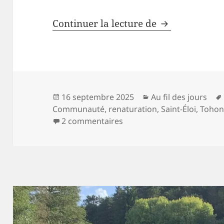
Renaturer les
Continuer la lecture de
Publié
Catégories
16 septembre 2025
Au fil des jours
le
Communauté
,
renaturation
,
Saint-Éloi
,
Toho
sur Renaturer les ruisseau
2 commentaires