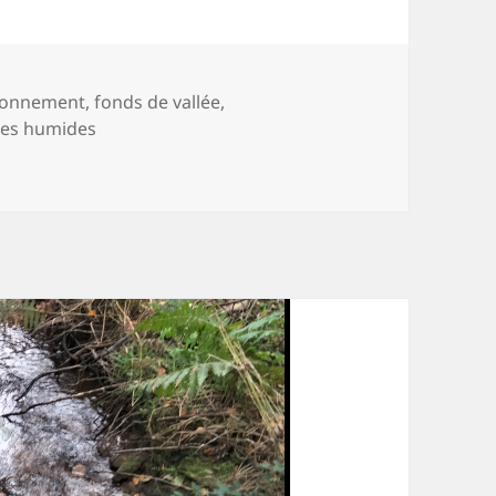
-
ronnement
,
fonds de vallée
,
es humides
 creux du vallon