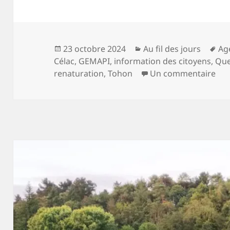
Publié
Catégories
Mo
23 octobre 2024
Au fil des jours
Ag
le
clé
Célac
,
GEMAPI
,
information des citoyens
,
Qu
sur
renaturation
,
Tohon
Un commentaire