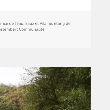
ts-
ence de l'eau
,
Eaux et Vilaine
,
étang de
s
estembert Communauté
,
 Mise au point sur mise au point