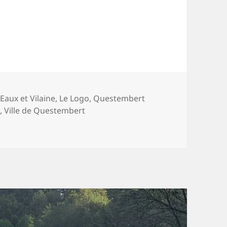
 ruisseaux
Mots-
Eaux et Vilaine
,
Le Logo
,
Questembert
clés
n
,
Ville de Questembert
x