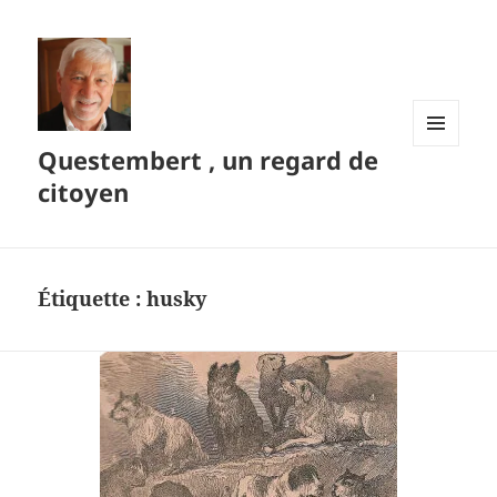
Questembert , un regard de
MENU
ET
citoyen
WIDGETS
Étiquette :
husky