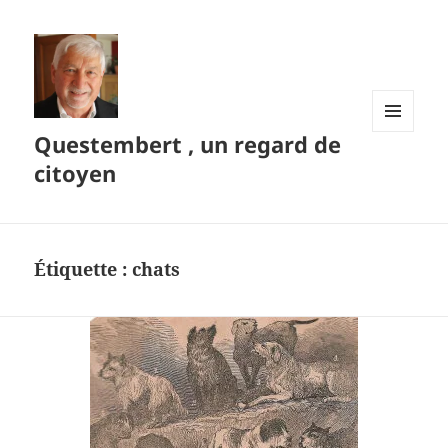
Questembert , un regard de
MENU
ET
citoyen
WIDGETS
Étiquette :
chats