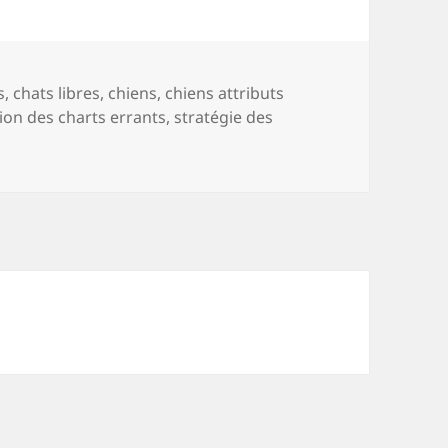
-
s
,
chats libres
,
chiens
,
chiens attributs
tion des charts errants
,
stratégie des
’as pas ton Husky