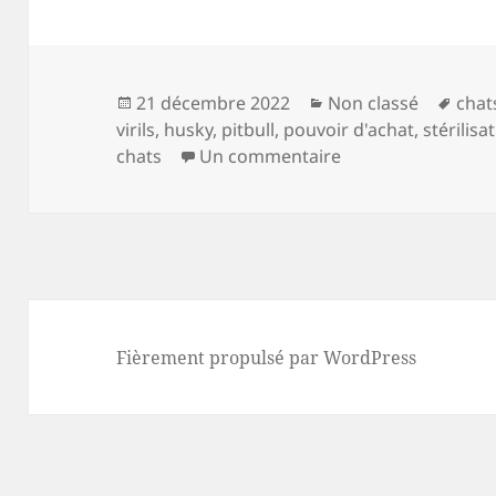
Publié
Catégories
Mots
21 décembre 2022
Non classé
chat
le
clés
virils
,
husky
,
pitbull
,
pouvoir d'achat
,
stérilisa
sur Si, à 30 ans, t
chats
Un commentaire
Fièrement propulsé par WordPress