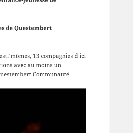
enfance-jeunesse de
es de Questembert
Festi’mômes, 13 compagnies d’ici
ations avec au moins un
Questembert Communauté.