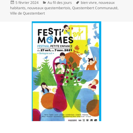
Publié
Catégories
Mots-
5 février 2024
Au fil des jours
bien vivre
,
nouveaux
le
clés
habitants
,
nouveaux questembertois
,
Questembert Communauté
,
Ville de Questembert