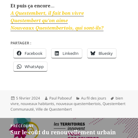
Et puis ça encore
…
A Questembert, il fait bon vivre
Questembert qu’on aime
Nouveaux Questembertois, qui sont-ils?
PARTAGER :
Facebook
LinkedIn
Bluesky
WhatsApp
Publié
Auteur
Catégories
Mots-
5 février 2024
Paul Paboeuf
Au fil des jours
bien
le
clés
vivre
,
nouveaux habitants
,
nouveaux questembertois
,
Questembert
Communauté
,
Ville de Questembert
Navigation
PRÉCÉDENT
de
Sur le coût du renouvellement urbain
Article
l’article