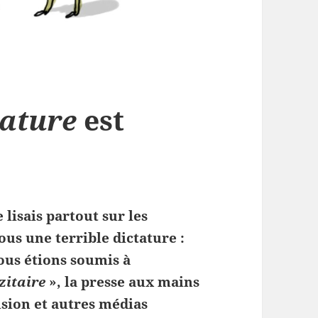
tature
est
e
e lisais partout sur les
us une terrible dictature :
ous étions soumis à
zitaire
», la presse aux mains
ision et autres médias