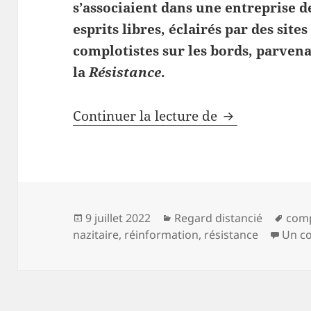
s’associaient dans une entreprise d
esprits libres, éclairés par des site
complotistes sur les bords, parven
la
Résistance
.
En France, la
Continuer la lecture de
Publié
Catégories
Mots
9 juillet 2022
Regard distancié
com
le
clés
nazitaire
,
réinformation
,
résistance
Un c