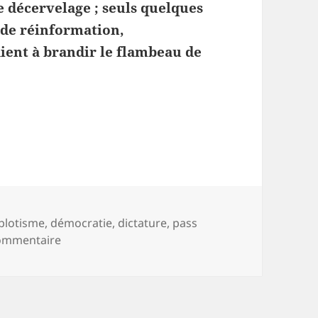
e décervelage ; seuls quelques
s de réinformation,
aient à brandir le flambeau de
dictature
est plutôt bonne fille
-
plotisme
,
démocratie
,
dictature
,
pass
sur En France, la
dictature
est plutôt bonne fille
ommentaire