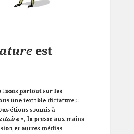
tature
est
e
e lisais partout sur les
us une terrible dictature :
ous étions soumis à
zitaire
», la presse aux mains
ision et autres médias