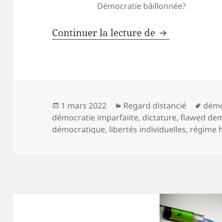
Démocratie bâillonnée?
Démocratie im
Continuer la lecture de
Publié
Catégories
Mots
1 mars 2022
Regard distancié
démo
le
clés
démocratie imparfaiite
,
dictature
,
flawed de
démocratique
,
libertés individuelles
,
régime 