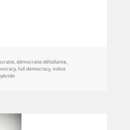
parfaite ?
-
cratie
,
démocratie défaillante
,
mocracy
,
full democracy
,
indice
hybride