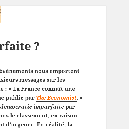
faite ?
es événements nous emportent
usieurs messages sur les
e : « La France connaît une
ue publié par
The Economist
. »
e
démocratie imparfaite
par
dans le classement, en raison
t d’urgence. En réalité, la