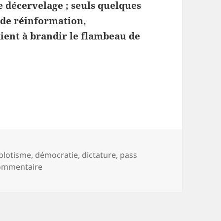
e décervelage ; seuls quelques
s de réinformation,
aient à brandir le flambeau de
dictature
est plutôt bonne fille
-
plotisme
,
démocratie
,
dictature
,
pass
sur En France, la
dictature
est plutôt bonne fille
ommentaire