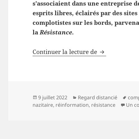
s’associaient dans une entreprise d
esprits libres, éclairés par des site
complotistes sur les bords, parven
la
Résistance
.
En France, la
Continuer la lecture de
Publié
Catégories
Mots
9 juillet 2022
Regard distancié
com
le
clés
nazitaire
,
réinformation
,
résistance
Un c