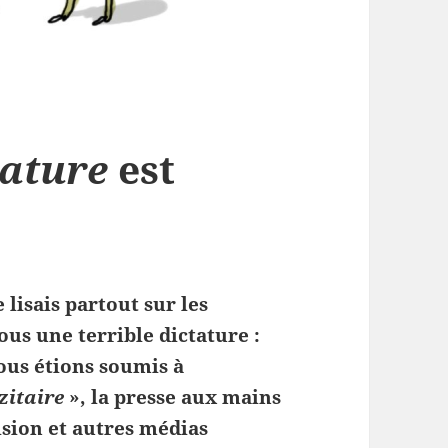
tature
est
e
e lisais partout sur les
us une terrible dictature :
ous étions soumis à
zitaire
», la presse aux mains
ision et autres médias