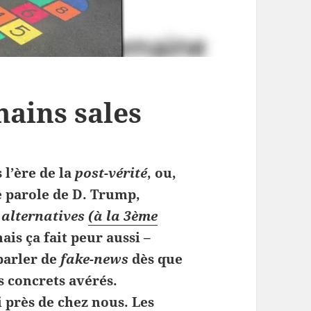
mains sales
 l’ère de la
post-vérité
, ou,
e parole de D. Trump,
 alternatives
(à la 3ème
is ça fait peur aussi –
parler de
fake-news
dès que
ts concrets avérés.
 près de chez nous. Les