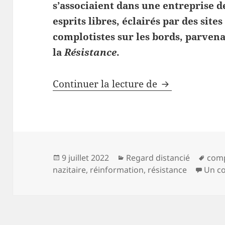
s’associaient dans une entreprise d
esprits libres, éclairés par des site
complotistes sur les bords, parven
la
Résistance
.
En France, la
Continuer la lecture de
Publié
Catégories
Mots
9 juillet 2022
Regard distancié
com
le
clés
nazitaire
,
réinformation
,
résistance
Un c