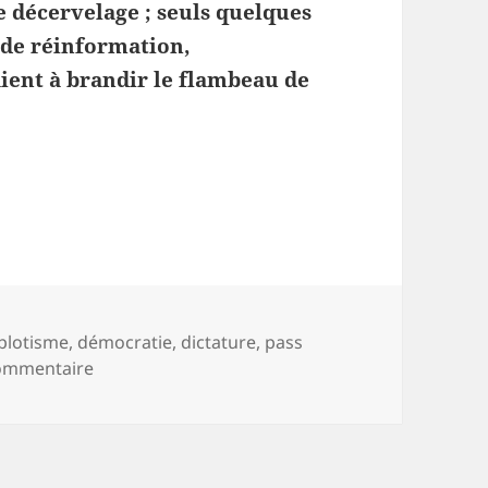
e décervelage ; seuls quelques
s de réinformation,
aient à brandir le flambeau de
dictature
est plutôt bonne fille
-
plotisme
,
démocratie
,
dictature
,
pass
sur En France, la
dictature
est plutôt bonne fille
ommentaire