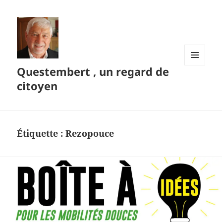
Questembert , un regard de
MENU
ET
citoyen
WIDGETS
Étiquette :
Rezopouce