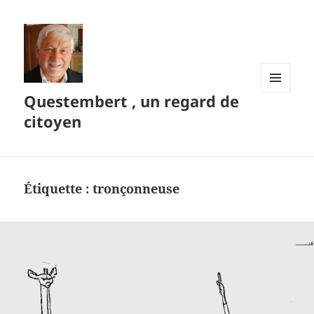
Questembert , un regard de
MENU
ET
citoyen
WIDGETS
Étiquette :
tronçonneuse