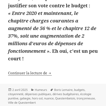
justifier son vote contre le budget :
« Entre 2020 et maintenant, le
chapitre charges courantes a
augmenté de 56 % et le chapitre 12 de
37%, soit une augmentation de 2
millions d’euros de dépenses de
fonctionnement »
. Eh oui, c’est un peu
court !
C’est un peu court, jeune homme
Continuer la lecture de
Publié
Catégories
Mots-
2 avril 2025
Humeurs
Boris Lemaire
,
budgets
,
le
clés
citoyenneté
,
dépenses publiques
,
dérives budgétaires
,
écologie
punitive
,
gabegie
,
hors-sol
,
nuance
,
Questembetois
,
tronçonneuse
,
Ville de Questembert