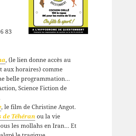
16 83
ma
, (le lien donne accès au
t aux horaires) comme
ne belle programmation…
Action, Science Fiction de
.
e
, le film de Christine Angot.
 de Téhéran
ou la vie
ous les mollahs en Iran… Et
malgré le tragique.