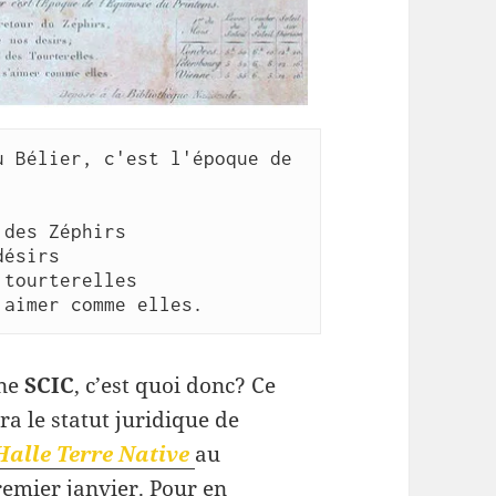
 Bélier, c'est l'époque de 
des Zéphirs

ésirs

tourterelles

ne
SCIC
, c’est quoi donc? Ce
ra le statut juridique de
’Halle Terre Native
au
remier janvier. Pour en