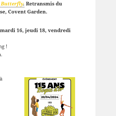
Butterfly
.
Retransmis du
se, Covent Garden.
, mardi 16, jeudi 18, vendredi
ng !
.
à