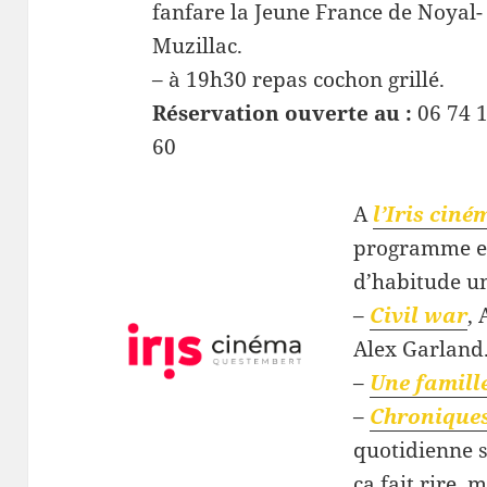
fanfare la Jeune France de Noyal-
Muzillac.
– à 19h30 repas cochon grillé.
Réservation ouverte au :
06 74 
60
A
l’Iris ciné
programme e
d’habitude u
–
Civil war
, 
Alex Garland
–
Une famill
–
Chroniques
quotidienne s
ça fait rire, 