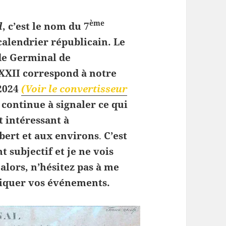
ème
l
, c’est le nom du 7
calendrier républicain.
Le
e Germinal de
XXII correspond à notre
2024
(Voir le convertisseur
e continue à signaler ce qui
 intéressant à
ert et aux environs
.
C’est
 subjectif et je ne vois
 alors, n’hésitez pas à me
quer vos événements.