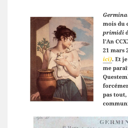
Germina
mois du 
primidi
d
l’An CCX
21 mars 
ici)
. Et j
me paraît
Questemb
forcément
pas tout,
communi