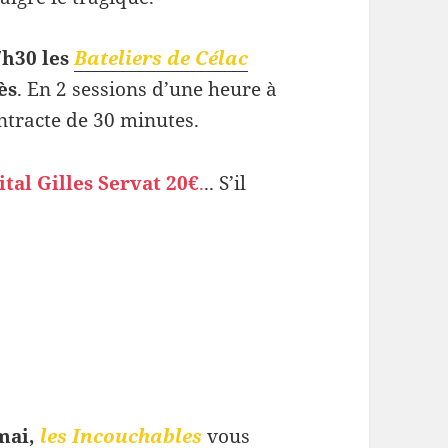
7h30 les
Bateliers de Célac
ès
. En 2 sessions d’une heure à
ntracte de 30 minutes.
ital Gilles Servat
20€
.
.. S’il
mai,
les Incouchables
vous