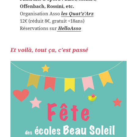
Offenbach, Rossini, etc.
Organisation Asso
les Quat’z’Arz
12€ (réduit 8€, gratuit <18ans)
Réservations sur
HelloAsso
Et voilà, tout ça, c’est passé