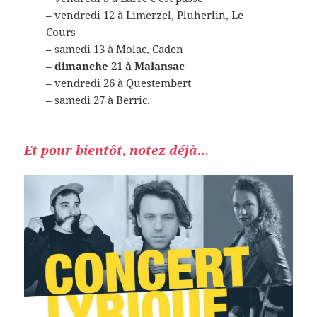
–
vendredi 12 à Limerzel, Pluherlin, Le
Cour
s
–
samedi 13 à Molac, Caden
–
dimanche 21 à Malansac
– vendredi 26 à Questembert
– samedi 27 à Berric.
Et pour bientôt, notez déjà…