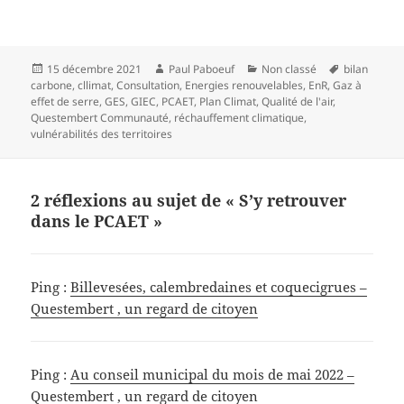
Publié
Auteur
Catégories
Mots-
15 décembre 2021
Paul Paboeuf
Non classé
bilan
le
clés
carbone
,
cllimat
,
Consultation
,
Energies renouvelables
,
EnR
,
Gaz à
effet de serre
,
GES
,
GIEC
,
PCAET
,
Plan Climat
,
Qualité de l'air
,
Questembert Communauté
,
réchauffement climatique
,
vulnérabilités des territoires
2 réflexions au sujet de « S’y retrouver
dans le PCAET »
Ping :
Billevesées, calembredaines et coquecigrues –
Questembert , un regard de citoyen
Ping :
Au conseil municipal du mois de mai 2022 –
Questembert , un regard de citoyen