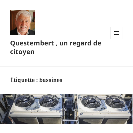
Questembert , un regard de
MENU
ET
citoyen
WIDGETS
Étiquette :
bassines