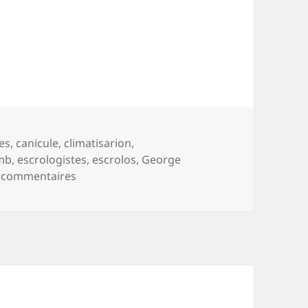
lot
es
,
canicule
,
climatisarion
,
mb
,
escrologistes
,
escrolos
,
George
sur Ça, c’est du culot
 commentaires