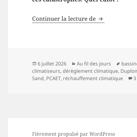
Ça, c’est du cu
Continuer la lecture de
Publié
Catégories
Mots-
6 juillet 2026
Au fil des jours
bassin
le
clés
climatiseurs
,
dérèglement climatique
,
Duplo
Sand
,
PCAET
,
réchauffement climatique
3
Fièrement propulsé par WordPress