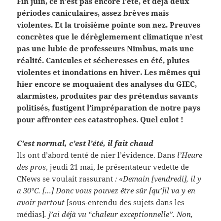
Fin juin, ce n’est pas encore l’été, et déjà deux
périodes caniculaires, assez brèves mais
violentes. Et la troisième pointe son nez. Preuves
concrètes que le dérèglemement climatique n’est
pas une lubie de professeurs Nimbus, mais une
réalité. Canicules et sécheresses en été, pluies
violentes et inondations en hiver. Les mêmes qui
hier encore se moquaient des analyses du GIEC,
alarmistes, produites par des prétendus savants
politisés, fustigent l’impréparation de notre pays
pour affronter ces catastrophes. Quel culot !
C’est normal, c’est l’été, il fait chaud
Ils ont d’abord tenté de nier l’évidence. Dans
l’Heure
des pros
, jeudi 21 mai, le présentateur vedette de
CNews se voulait rassurant
: «Demain [vendredi], il y
a 30°C. […] Donc vous pouvez être sûr [qu’]il va y en
avoir partout
[sous-entendu des sujets dans les
médias]
. J’ai déjà vu “chaleur exceptionnelle”. Non,