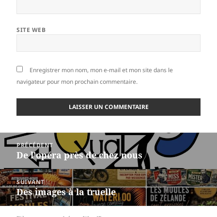
SITE WEB
Enregistrer mon nom, mon e-mail et mon site dans le
navigateur pour mon prochain commentaire.
Navigation
PRÉCÉDENT
de
De l’opéra près de chez nous
Article
l’article
précédent :
SUIVANT
Des images à la truelle
Article
suivant :