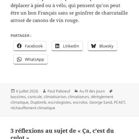
déplacer à pied ou à vélo, qui pensent qu’on peut
être un bon Français sans se goinfrer de charcutaille
arrosé de canons de vin rouge.
PARTAGER :
Facebook
LinkedIn
Bluesky
WhatsApp
Publié
Auteur
Catégories
Mots-
6 juillet 2026
Paul Paboeuf
Au fil des jours
le
clés
bassines
,
canicule
,
climatisarion
,
climatiseurs
,
dérèglement
climatique
,
Duplomb
,
escrologistes
,
escrolos
,
George Sand
,
PCAET
,
réchauffement climatique
3 réflexions au sujet de « Ça, c’est du
culot »