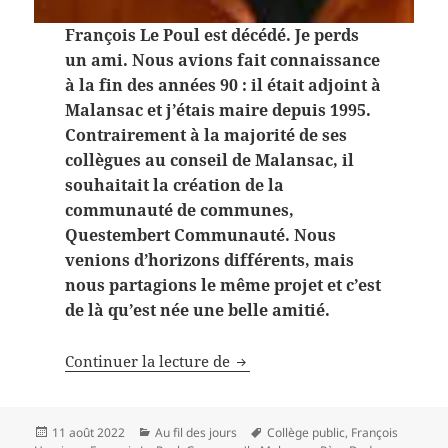
François Le Poul est décédé. Je perds
un ami. Nous avions fait connaissance
à la fin des années 90 : il était adjoint à
Malansac et j’étais maire depuis 1995.
Contrairement à la majorité de ses
collègues au conseil de Malansac, il
souhaitait la création de la
communauté de communes,
Questembert Communauté. Nous
venions d’horizons différents, mais
nous partagions le même projet et c’est
de là qu’est née une belle amitié.
Hommage à François Le Poul
Continuer la lecture de
Publié
Catégories
Mots-
11 août 2022
Au fil des jours
Collège public
,
François