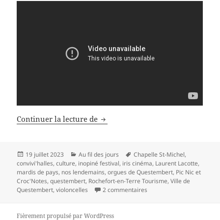
Les plaisirs de l’été à Questembert
Continuer la lecture de
Publié
Catégories
Mots-
19 juillet 2023
Au fil des jours
Chapelle St-Michel
,
le
clés
convivi'halles
,
culture
,
inopiné festival
,
iris cinéma
,
Laurent Lacotte
,
mardis de pays
,
nos lendemains
,
orgues de Questembert
,
Pic Nic et
Croc'Notes
,
questembert
,
Rochefort-en-Terre Tourisme
,
Ville de
sur Les plaisirs de l’été à
Questembert
,
violoncelles
2 commentaires
Fièrement propulsé par WordPress