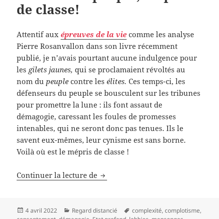
de classe!
Attentif aux
épreuves de la vie
comme les analyse
Pierre Rosanvallon dans son livre récemment
publié, je n’avais pourtant aucune indulgence pour
les
gilets jaunes,
qui se proclamaient révoltés au
nom du
peuple
contre les
élites.
Ces temps-ci, les
défenseurs du peuple se bousculent sur les tribunes
pour promettre la lune : ils font assaut de
démagogie, caressant les foules de promesses
intenables, qui ne seront donc pas tenues. Ils le
savent eux-mêmes, leur cynisme est sans borne.
Voilà où est le mépris de classe !
Caresser le peuple, mépris de clas
Continuer la lecture de
Publié
Catégories
Mots-
4 avril 2022
Regard distancié
complexité
,
complotisme
,
le
clés