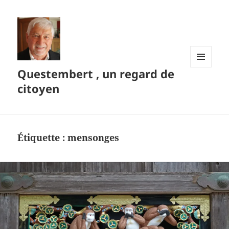
Questembert , un regard de
MENU
ET
citoyen
WIDGETS
Étiquette :
mensonges