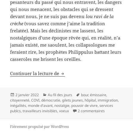
pesanteurs du passé qui nous entravent, les dangers
qui nous menacent, les obstacles qui se dressent
devant nous, je ne suis pas devenu
lou ravi de la
crèche
(vous savez comme j’aime la tradition
frelatée). Mais les déclinistes me lassent, les
nostalgiques d’une époque rêvée qui, en réalité, n’a
jamais existé, me saoulent, les collapsologues me
feraient rire, les prophètes Philippulus battant leurs
casseroles me brisent les oreilles.
Mes vœux pour l’année 2022
Continuer la lecture de
Publié
Catégories
Mots-
2 janvier 2022
Au fil des jours
bouc émissaire
,
le
clés
citoyenneté
,
COVI
,
démocratie
,
gilets jaunes
,
hôpital
,
immigration
,
inégalités
,
monde d'avant
,
nostalgie
,
pouvoir de vivre
,
services
sur Mes vœux po
publcs
,
travailleurs invisibles
,
voeux
2 commentaires
Fièrement propulsé par WordPress