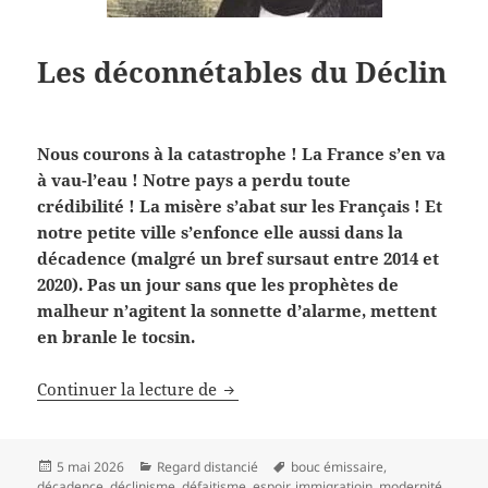
Les déconnétables du Déclin
Nous courons à la catastrophe ! La France s’en va
à vau-l’eau ! Notre pays a perdu toute
crédibilité ! La misère s’abat sur les Français ! Et
notre petite ville s’enfonce elle aussi dans la
décadence (malgré un bref sursaut entre 2014 et
2020). Pas un jour sans que les prophètes de
malheur n’agitent la sonnette d’alarme, mettent
en branle le tocsin.
Les déconnétables du Déclin
Continuer la lecture de
Publié
Catégories
Mots-
5 mai 2026
Regard distancié
bouc émissaire
,
le
clés
décadence
,
déclinisme
,
défaitisme
,
espoir
,
immigratioin
,
modernité
,