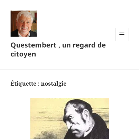
Questembert , un regard de
MENU
ET
citoyen
WIDGETS
Étiquette :
nostalgie