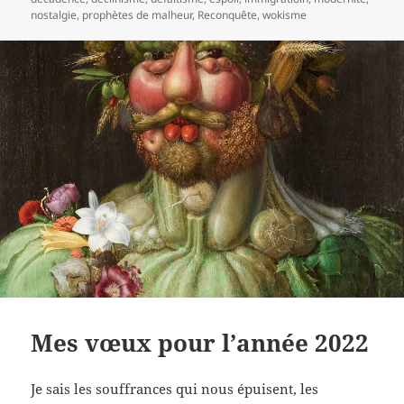
nostalgie
,
prophètes de malheur
,
Reconquête
,
wokisme
Mes vœux pour l’année 2022
Je sais les souffrances qui nous épuisent, les