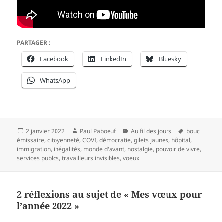
PARTAGER :
Facebook
LinkedIn
Bluesky
WhatsApp
Publié
Auteur
Catégories
Mots-
2 janvier 2022
Paul Paboeuf
Au fil des jours
bouc
le
clés
émissaire
,
citoyenneté
,
COVI
,
démocratie
,
gilets jaunes
,
hôpital
,
immigration
,
inégalités
,
monde d'avant
,
nostalgie
,
pouvoir de vivre
,
services publcs
,
travailleurs invisibles
,
voeux
2 réflexions au sujet de « Mes vœux pour
l’année 2022 »