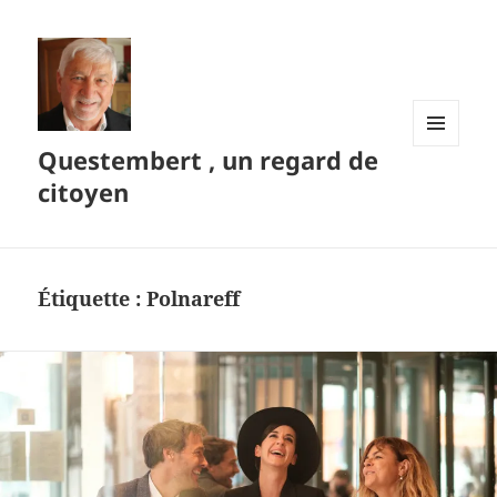
Questembert , un regard de
MENU
ET
citoyen
WIDGETS
Étiquette :
Polnareff