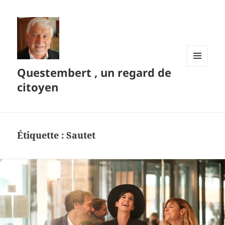
Questembert , un regard de
MENU
ET
citoyen
WIDGETS
Étiquette :
Sautet