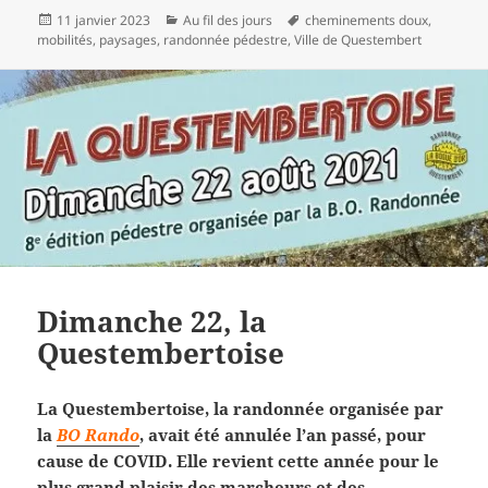
Publié
Catégories
Mots-
11 janvier 2023
Au fil des jours
cheminements doux
,
le
clés
mobilités
,
paysages
,
randonnée pédestre
,
Ville de Questembert
Dimanche 22, la
Questembertoise
La Questembertoise, la randonnée organisée par
la
BO Rando
, avait été annulée l’an passé, pour
cause de COVID. Elle revient cette année pour le
plus grand plaisir des marcheurs et des